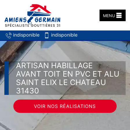
MENU
indisponible
indisponible
ARTISAN HABILLAGE
AVANT TOIT EN PVC ET ALU
SAINT ELIX LE CHATEAU
31430
VOIR NOS RÉALISATIONS