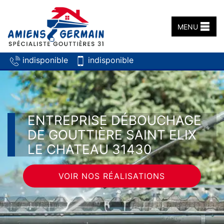
MENU
indisponible
indisponible
ENTREPRISE DÉBOUCHAGE
DE GOUTTIÈRE SAINT ELIX
LE CHATEAU 31430
VOIR NOS RÉALISATIONS