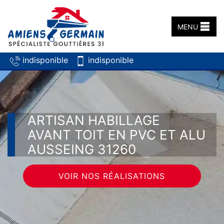
MENU
indisponible
indisponible
ARTISAN HABILLAGE
AVANT TOIT EN PVC ET ALU
AUSSEING 31260
VOIR NOS RÉALISATIONS