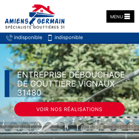
MENU
indisponible
indisponible
ENTREPRISE DÉBOUCHAGE
DE GOUTTIÈRE VIGNAUX
31480
VOIR NOS RÉALISATIONS