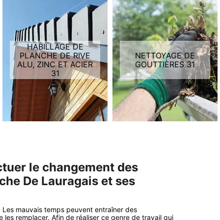
HABILLAGE DE
PLANCHE DE RIVE
NETTOYAGE DE
ALU, ZINC ET ACIER
GOUTTIÈRES 31
31
ectuer le changement des
anche De Lauragais et ses
ie. Les mauvais temps peuvent entraîner des
e les remplacer. Afin de réaliser ce genre de travail qui