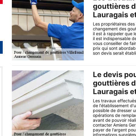
gouttières d
Lauragais e
Les propriétaires des
changement des goutti
il est à rappeler que l
il est indispensable d
vous conseiller de fa
prix qui sont abordab
son devis serait étab
Le devis po
gouttières d
Lauragais e
Les travaux effectués
de l'établissement d'
possible de dresser u
opérations de remplac
avant de pouvoir réali
contacter Amiens Germ
payer de l'argent pour 
informations suppléme