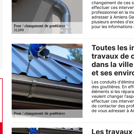
changement de ces str
effectuer ces interv
professionnel en la m
adresser à Amiens Ger
plusieurs années d'exp
pour les informations
Toutes les i
travaux de 
dans la vill
et ses envir
Les conduits d'élimina
des gouttières. En ef
éléments si les répara
veulent changer l'asp
effectuer ces intervent
de contacter des profe
de vous adresser à A
Les travaux 