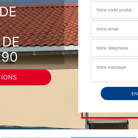
DE
 DE
290
TIONS