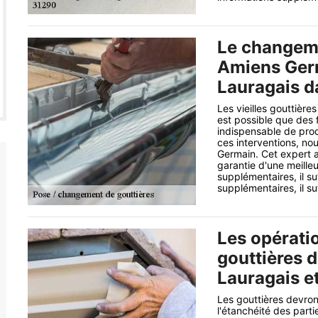
Le changeme
Amiens Germ
Lauragais d
Les vieilles gouttière
est possible que des f
indispensable de pro
ces interventions, n
Germain. Cet expert a
garantie d'une meilleu
supplémentaires, il su
supplémentaires, il suf
Les opérati
gouttières d
Lauragais e
Les gouttières devron
l'étanchéité des parti