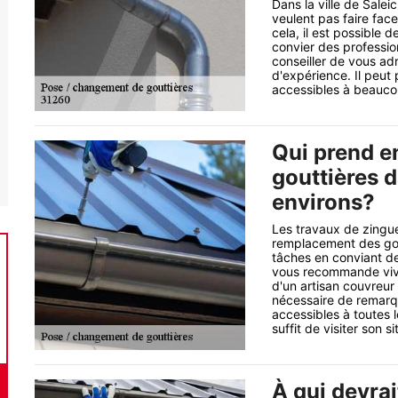
Dans la ville de Salei
veulent pas faire face
cela, il est possible d
convier des professio
conseiller de vous ad
d'expérience. Il peut 
accessibles à beauc
Qui prend e
gouttières d
environs?
Les travaux de zingue
remplacement des goutt
tâches en conviant de
vous recommande vive
d'un artisan couvreur 
nécessaire de remarqu
accessibles à toutes l
suffit de visiter son si
À qui devra