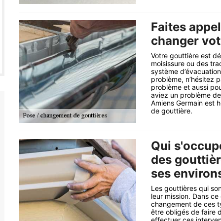
Faites appe
changer vot
Votre gouttière est d
moisissure ou des tra
système d’évacuation d
problème, n’hésitez p
problème et aussi pour
aviez un problème de g
Amiens Germain est h
de gouttière.
Qui s'occup
des gouttièr
ses environ
Les gouttières qui s
leur mission. Dans ce 
changement de ces typ
être obligés de faire
effectuer ces interve