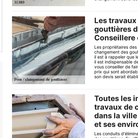
Les travaux 
gouttières d
Conseillere
Les propriétaires des
changement des goutti
il est à rappeler que l
il est indispensable d
vous conseiller de fa
prix qui sont abordab
son devis serait étab
Toutes les i
travaux de 
dans la vill
et ses envir
Les conduits d'élimina