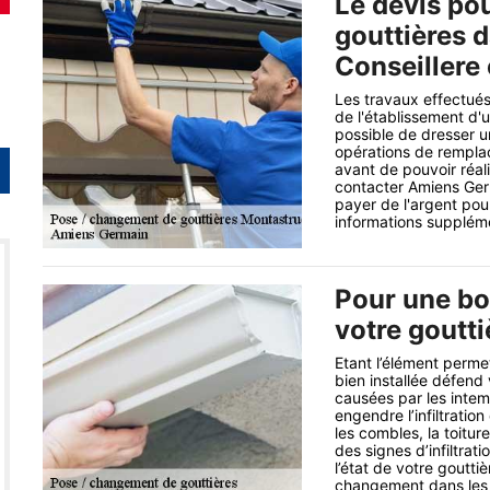
Le devis po
gouttières d
Conseillere 
Les travaux effectués
de l'établissement d'
possible de dresser u
opérations de remplac
avant de pouvoir réali
contacter Amiens Germ
payer de l'argent pour 
informations suppléme
Pour une bo
votre goutt
Etant l’élément perme
bien installée défend
causées par les inte
engendre l’infiltratio
les combles, la toitu
des signes d’infiltrat
l’état de votre gouttiè
changement dans les r