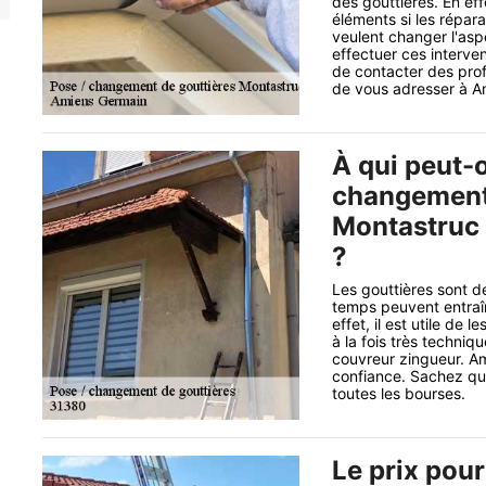
des gouttières. En ef
éléments si les répara
veulent changer l'asp
effectuer ces intervent
de contacter des profe
de vous adresser à A
À qui peut-o
changement 
Montastruc 
?
Les gouttières sont d
temps peuvent entraîn
effet, il est utile de 
à la fois très techniq
couvreur zingueur. Am
confiance. Sachez qu'
toutes les bourses.
Le prix pou