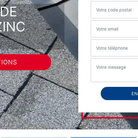
 DE
ZINC
TIONS