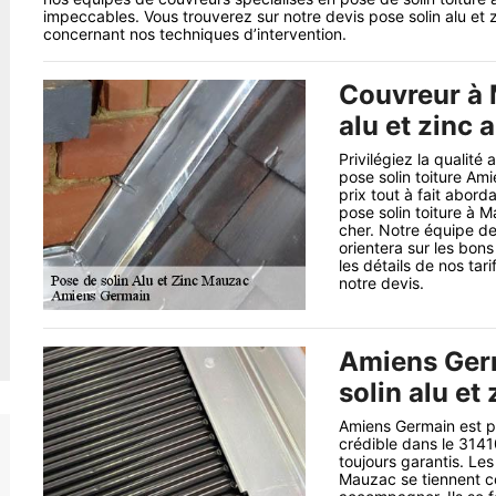
impeccables. Vous trouverez sur notre devis pose solin alu et 
concernant nos techniques d’intervention.
Couvreur à M
alu et zinc 
Privilégiez la qualité 
pose solin toiture Am
prix tout à fait abor
pose solin toiture à M
cher. Notre équipe d
orientera sur les bons
les détails de nos tar
notre devis.
Amiens Germ
solin alu et 
Amiens Germain est par
crédible dans le 31410
toujours garantis. Les
Mauzac se tiennent c