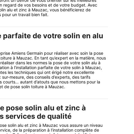
ront un devoir de vous orienter sur les meilleures
n regard de vos besoins et de votre budget. Avec
olin alu et zinc à Mauzac, vous bénéficierez de
pour un travail bien fait.
 parfaite de votre solin en alu
prise Amiens Germain pour réaliser avec soin la pose
 toiture à Mauzac. En tant qu’expert en la matière, nous
aliser dans les normes la pose de votre solin alu à
ion à l’installation parfaite de votre solin à Mauzac,
tes les techniques qui ont érigé notre excellente
 sur-mesure, des conseils d’experts, des tarifs
s courts… autant d’atouts que nous mettons pour la
et de pose solin toiture à Mauzac.
e pose solin alu et zinc à
s services de qualité
ose solin alu et zinc à Mauzac vous assure un niveau
rvice, de la préparation à l’installation complète de