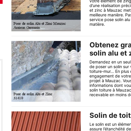
votre élément de zing
d’une réalisation préc
et zinc à Mauzac mett
meilleure manière. Pa
service pose solin alu
matière.
Obtenez gra
solin alu et
Demandez en un seul c
de poser un solin sur
toiture-mur… En plus d
engagement de votre p
projet à Mauzac. Vous
informations dont vou
solin toiture à Mauzac
recevable en moins d
Solin de toit
Le solin est un élémen
assure l’étanchéité de 