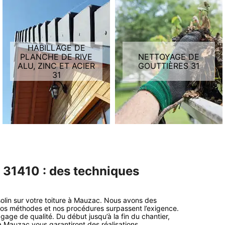
HABILLAGE DE
PLANCHE DE RIVE
NETTOYAGE DE
ALU, ZINC ET ACIER
GOUTTIÈRES 31
31
c 31410 : des techniques
olin sur votre toiture à Mauzac. Nous avons des
os méthodes et nos procédures surpassent l’exigence.
age de qualité. Du début jusqu’à la fin du chantier,
à Mauzac vous garantiront des réalisations