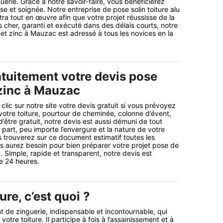
uerie. Grâce à notre savoir-faire, vous bénéficierez
ise et soignée. Notre entreprise de pose solin toiture alu
ra tout en œuvre afin que votre projet réussisse de la
s cher, garanti et exécuté dans des délais courts, notre
 et zinc à Mauzac est adressé à tous les novices en la
tuitement votre devis pose
 zinc à Mauzac
lic sur notre site votre devis gratuit si vous prévoyez
 votre toiture, pourtour de cheminée, colonne d’évent,
’être gratuit, notre devis est aussi démuni de tout
art, peu importe l’envergure et la nature de votre
 trouverez sur ce document estimatif toutes les
s aurez besoin pour bien préparer votre projet pose de
. Simple, rapide et transparent, notre devis est
e 24 heures.
ure, c’est quoi ?
t de zinguerie, indispensable et incontournable, qui
votre toiture. Il participe à fois à l’assainissement et à