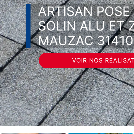
ARTISAN POSE
SOLIN ALU ET 
MAUZAC 31410
VOIR NOS RÉALISA