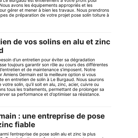
 à Le Burgaud est entièrement à votre profit pour
t. Nous avons les équipements appropriés et les
our gérer et mener à bien les travaux. Nous prendrons
pes de préparation de votre projet pose solin toiture à
tien de vos solins en alu et zinc
d
 besoin d’un entretien pour éviter sa dégradation
isse toujours garantir son rôle au cours des différentes
d’entretien et de maintenance s’imposent. Notre
r Amiens Germain est la meilleure option si vous
te en entretien de solin à Le Burgaud. Nous saurons
otre solin, qu’il soit en alu, zinc, acier, cuivre ou
ns tous les traitements, permettant de prolonger sa
erver sa performance et d’optimiser sa résistance.
ain : une entreprise de pose
zinc fiable
mi l’entreprise de pose solin alu et zinc la plus