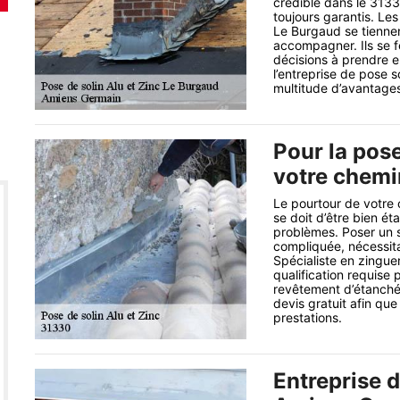
crédible dans le 3133
toujours garantis. Les
Le Burgaud se tienne
accompagner. Ils se fe
décisions à prendre e
l’entreprise de pose s
multitude d’avantages 
Pour la pose
votre chem
Le pourtour de votre c
se doit d’être bien éta
problèmes. Poser un s
compliquée, nécessita
Spécialiste en zinguer
qualification requise
revêtement d’étanché
devis gratuit afin que
prestations.
Entreprise d