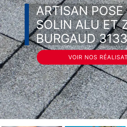
ARTISAN POSE
SOLIN ALU ET 
BURGAUD 313
VOIR NOS RÉALISA