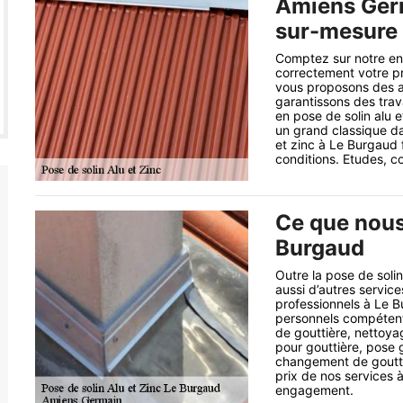
Amiens Ger
sur-mesure
Comptez sur notre ent
correctement votre p
vous proposons des a
garantissons des trav
en pose de solin alu 
un grand classique da
et zinc à Le Burgaud 
conditions. Etudes, c
Ce que nous
Burgaud
Outre la pose de soli
aussi d’autres services
professionnels à Le Bu
personnels compétent
de gouttière, nettoyag
pour gouttière, pose 
changement de gouttiè
prix de nos services 
engagement.