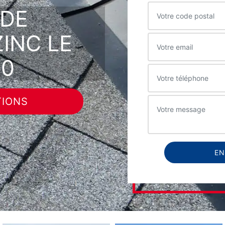
 DE
ZINC LE
30
TIONS