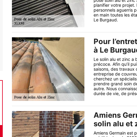
pose solin alu et zinc
planifier votre proje
personnels aguerris p
en main toutes les éta
Le Burgaud.
Pour l’entre
à Le Burgau
Le solin alu et zinc a
précoce. Afin qu’il pu
saisons, des travaux 
entreprise de couvreu
cherchez un spécialis
prendre grand soin de v
autre. Nous connaisso
durée de vie, de prés
Amiens Germ
solin alu et 
Amiens Germain est par