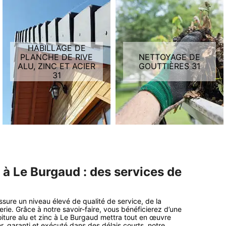
HABILLAGE DE
PLANCHE DE RIVE
NETTOYAGE DE
ALU, ZINC ET ACIER
GOUTTIÈRES 31
31
c à Le Burgaud : des services de
ssure un niveau élevé de qualité de service, de la
erie. Grâce à notre savoir-faire, vous bénéficierez d’une
toiture alu et zinc à Le Burgaud mettra tout en œuvre
er, garanti et exécuté dans des délais courts, notre