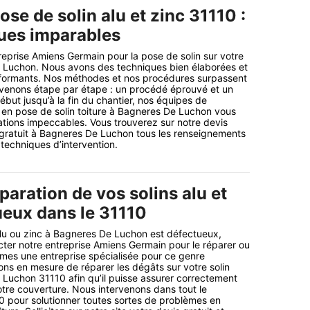
ose de solin alu et zinc 31110 :
ues imparables
reprise Amiens Germain pour la pose de solin sur votre
e Luchon. Nous avons des techniques bien élaborées et
formants. Nos méthodes et nos procédures surpassent
rvenons étape par étape : un procédé éprouvé et un
ébut jusqu’à la fin du chantier, nos équipes de
 en pose de solin toiture à Bagneres De Luchon vous
sations impeccables. Vous trouverez sur notre devis
c gratuit à Bagneres De Luchon tous les renseignements
 techniques d’intervention.
paration de vos solins alu et
ueux dans le 31110
e alu ou zinc à Bagneres De Luchon est défectueux,
cter notre entreprise Amiens Germain pour le réparer ou
mes une entreprise spécialisée pour ce genre
ons en mesure de réparer les dégâts sur votre solin
 Luchon 31110 afin qu’il puisse assurer correctement
otre couverture. Nous intervenons dans tout le
 pour solutionner toutes sortes de problèmes en