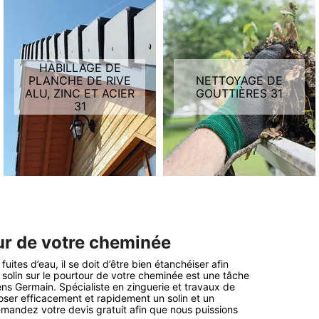
HABILLAGE DE
PLANCHE DE RIVE
NETTOYAGE DE
ALU, ZINC ET ACIER
GOUTTIÈRES 31
31
our de votre cheminée
uites d’eau, il se doit d’être bien étanchéiser afin
un solin sur le pourtour de votre cheminée est une tâche
ens Germain. Spécialiste en zinguerie et travaux de
 poser efficacement et rapidement un solin et un
mandez votre devis gratuit afin que nous puissions