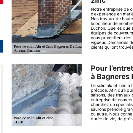
zinc
Notre entreprise de 
d’expérience en matiè
Nos travaux de haute 
le bonheur de nombreu
Luchon. Quelles que so
équipes de couvreurs
vous promettent des i
vigueur. Demandes dè
clients qui ont trouvés
Pour l’entre
à Bagneres
Le solin alu et zinc a
précoce. Afin qu’il pu
saisons, des travaux 
entreprise de couvreu
cherchez un spécialis
saurons prendre grand s
ou autre. Nous connai
durée de vie, de prés