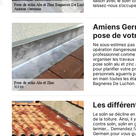
liaison avec le solin to
laissez-nous s’occuper
Amiens Germ
pose de votr
Ne sous-estimez pas le
opération dangereuse 
professionnel comme n
organiser les travaux 
pose solin alu et zin
pour planifier votre 
personnels aguerris p
en main toutes les éta
Bagneres De Luchon.
Les différen
Le solin se décline e
de la toiture. Ainsi, il
contre solin, solin en 
larmier… Demandez l’
Germain pour vous guid