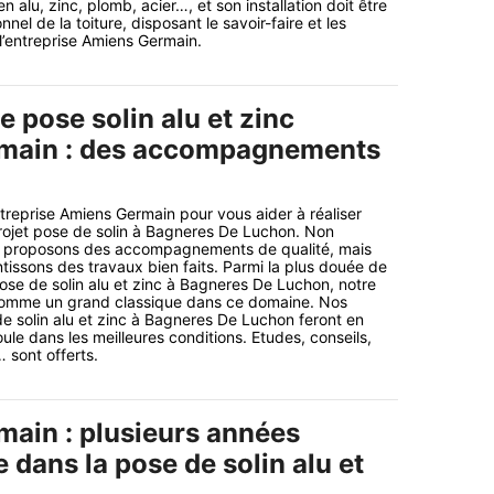
 en alu, zinc, plomb, acier…, et son installation doit être
nel de la toiture, disposant le savoir-faire et les
entreprise Amiens Germain.
e pose solin alu et zinc
main : des accompagnements
reprise Amiens Germain pour vous aider à réaliser
rojet pose de solin à Bagneres De Luchon. Non
s proposons des accompagnements de qualité, mais
tissons des travaux bien faits. Parmi la plus douée de
ose de solin alu et zinc à Bagneres De Luchon, notre
comme un grand classique dans ce domaine. Nos
de solin alu et zinc à Bagneres De Luchon feront en
ule dans les meilleures conditions. Etudes, conseils,
 sont offerts.
ain : plusieurs années
 dans la pose de solin alu et