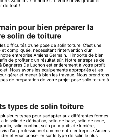
iture. Sollicitez sur notre site votre devis gratuit et
 de tout !
ain pour bien préparer la
e solin de toiture
s difficultés d’une pose de solin toiture. C’est une
et compliquée, nécessitant l’intervention d’un
otre entreprise Amiens Germain. Il importe de bien
afin de profiter d’un résultat sûr. Notre entreprise de
c à Bagneres De Luchon est entièrement à votre profit
projet. Nous avons les équipements appropriés et les
our gérer et mener à bien les travaux. Nous prendrons
pes de préparation de votre projet pose solin toiture à
ts types de solin toiture
n plusieurs types pour s’adapter aux différentes formes
 y a le solin de dérivation, solin de base, solin de noue,
gradin, solin continu, solin pour puits de lumière,
avis d’un professionnel comme notre entreprise Amiens
er et vous conseiller sur le type de solin le plus