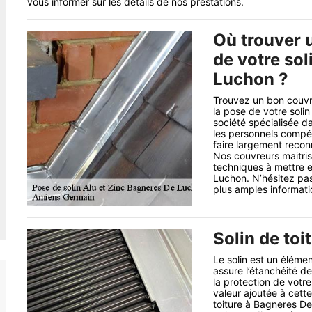
vous informer sur les détails de nos prestations.
Où trouver 
de votre sol
Luchon ?
Trouvez un bon couvr
la pose de votre sol
société spécialisée da
les personnels compét
faire largement recon
Nos couvreurs maitris
techniques à mettre 
Luchon. N’hésitez pas
plus amples informati
Solin de toit
Le solin est un élémen
assure l’étanchéité de 
la protection de votr
valeur ajoutée à cett
toiture à Bagneres De 