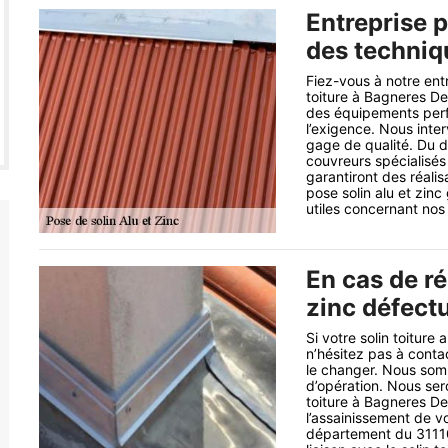
Entreprise p
des techniq
Fiez-vous à notre ent
toiture à Bagneres D
des équipements per
l’exigence. Nous inte
gage de qualité. Du d
couvreurs spécialisés
garantiront des réali
pose solin alu et zin
utiles concernant nos
En cas de ré
zinc défect
Si votre solin toitur
n’hésitez pas à conta
le changer. Nous som
d’opération. Nous ser
toiture à Bagneres De
l’assainissement de v
département du 31110