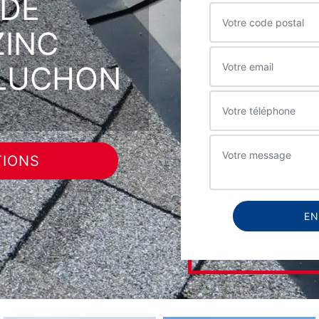
 DE
ZINC
 LUCHON
TIONS