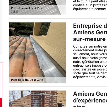
et le mur. Il peut être
confiée à un profession
équipements comme l’
Entreprise d
Amiens Ger
sur-mesure
Comptez sur notre ent
correctement votre p
seulement, nous vou
aussi nous vous garan
notre génération en p
entreprise s’impose 
spécialistes en pose 
sorte que tout se déro
déplacements, devis…
Amiens Germ
d’expérience