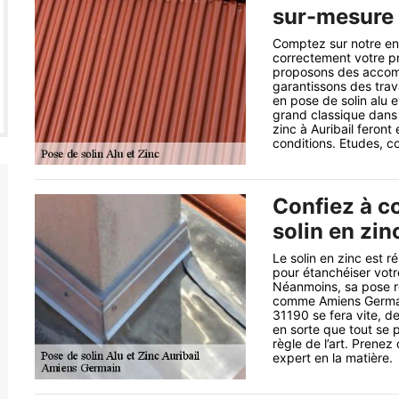
sur-mesure
Comptez sur notre ent
correctement votre pr
proposons des accomp
garantissons des trav
en pose de solin alu 
grand classique dans 
zinc à Auribail feront
conditions. Etudes, c
Confiez à c
solin en zin
Le solin en zinc est r
pour étanchéiser votr
Néanmoins, sa pose req
comme Amiens Germain.
31190 se fera vite, de
en sorte que tout se p
règle de l’art. Prene
expert en la matière.