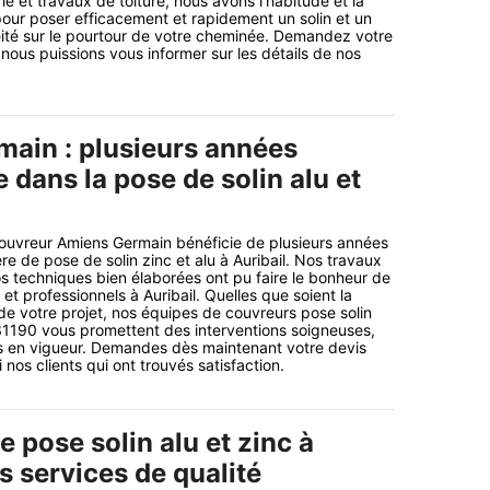
ie et travaux de toiture, nous avons l’habitude et la
 pour poser efficacement et rapidement un solin et un
ité sur le pourtour de votre cheminée. Demandez votre
 nous puissions vous informer sur les détails de nos
ain : plusieurs années
 dans la pose de solin alu et
couvreur Amiens Germain bénéficie de plusieurs années
e de pose de solin zinc et alu à Auribail. Nos travaux
os techniques bien élaborées ont pu faire le bonheur de
et professionnels à Auribail. Quelles que soient la
 de votre projet, nos équipes de couvreurs pose solin
l 31190 vous promettent des interventions soigneuses,
s en vigueur. Demandes dès maintenant votre devis
 nos clients qui ont trouvés satisfaction.
e pose solin alu et zinc à
es services de qualité