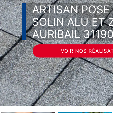
ARTISAN POSE
SOLIN ALU ET 
AURIBAIL 3119
VOIR NOS RÉALISA