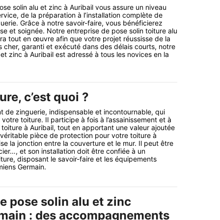
se solin alu et zinc à Auribail vous assure un niveau
rvice, de la préparation à l’installation complète de
uerie. Grâce à notre savoir-faire, vous bénéficierez
ise et soignée. Notre entreprise de pose solin toiture alu
tra tout en œuvre afin que votre projet réussisse de la
s cher, garanti et exécuté dans des délais courts, notre
 et zinc à Auribail est adressé à tous les novices en la
ure, c’est quoi ?
t de zinguerie, indispensable et incontournable, qui
votre toiture. Il participe à fois à l’assainissement et à
 toiture à Auribail, tout en apportant une valeur ajoutée
véritable pièce de protection pour votre toiture à
rise la jonction entre la couverture et le mur. Il peut être
ier…, et son installation doit être confiée à un
iture, disposant le savoir-faire et les équipements
miens Germain.
e pose solin alu et zinc
main : des accompagnements