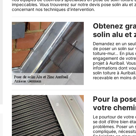
impeccables. Vous trouverez sur notre devis pose solin alu et zi
concernant nos techniques d’intervention.
Obtenez gra
solin alu et 
Demandez en un seul c
de poser un solin sur
toiture-mur… En plus d
engagement de votre p
projet à Auribail. Vou
informations dont vou
solin toiture à Auribai
recevable en moins d
Pour la pose
votre chem
Le pourtour de votre c
se doit d’être bien éta
problèmes. Poser un s
compliquée, nécessita