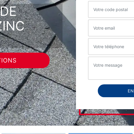
 DE
ZINC
0
TIONS