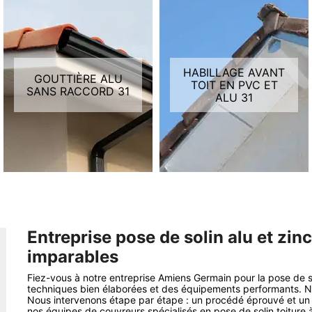
HABILLAGE AVANT
GOUTTIÈRE ALU
TOIT EN PVC ET
SANS RACCORD 31
ALU 31
Entreprise pose de solin alu et zin
imparables
Fiez-vous à notre entreprise Amiens Germain pour la pose de so
techniques bien élaborées et des équipements performants. N
Nous intervenons étape par étape : un procédé éprouvé et un g
nos équipes de couvreurs spécialisés en pose de solin toiture à