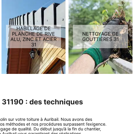
HABILLAGE DE
PLANCHE DE RIVE
NETTOYAGE DE
ALU, ZINC ET ACIER
GOUTTIÈRES 31
31
c 31190 : des techniques
lin sur votre toiture à Auribail. Nous avons des
os méthodes et nos procédures surpassent l’exigence.
age de qualité. Du début jusqu’à la fin du chantier,
 Auribail vous garantiront des réalisations