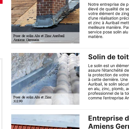
Notre entreprise de po
élevé de qualité de se
votre élément de zing
d’une réalisation préc
et zinc à Auribail met
meilleure manière. Pa
service pose solin alu
matière.
Solin de toit
Le solin est un élémen
assure l’étanchéité de 
la protection de votre
à cette dernière. Une 
Auribail, le solin sécu
en alu, zinc, plomb, ac
professionnel de la to
comme l’entreprise A
Entreprise d
Amiens Ger