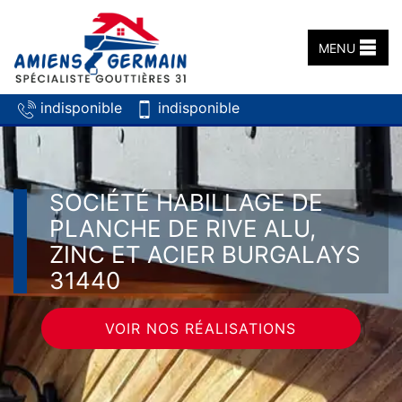
MENU
indisponible
indisponible
SOCIÉTÉ HABILLAGE DE
PLANCHE DE RIVE ALU,
ZINC ET ACIER BURGALAYS
31440
VOIR NOS RÉALISATIONS