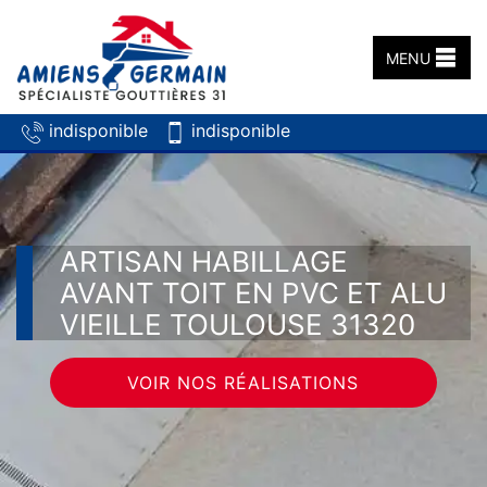
MENU
indisponible
indisponible
ARTISAN HABILLAGE
AVANT TOIT EN PVC ET ALU
VIEILLE TOULOUSE 31320
VOIR NOS RÉALISATIONS