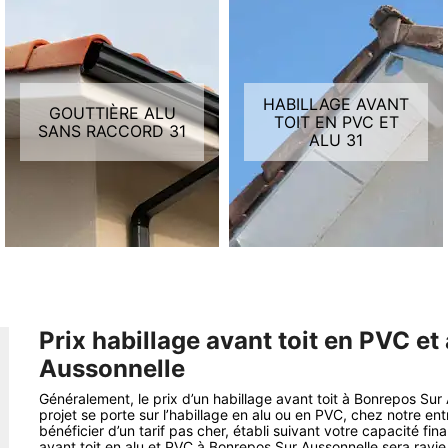
HABILLAGE AVANT
GOUTTIÈRE ALU
TOIT EN PVC ET
SANS RACCORD 31
ALU 31
Prix habillage avant toit en PVC et
Aussonnelle
Généralement, le prix d’un habillage avant toit à Bonrepos Su
projet se porte sur l’habillage en alu ou en PVC, chez notre e
bénéficier d’un tarif pas cher, établi suivant votre capacité fi
avant toit en alu et PVC à Bonrepos Sur Aussonnelle sera ravie 