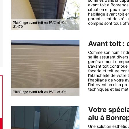
sommes dans la capaci
avant toit à Bonrepos 
situation et peu impor
habillage avant toit 
garantissent des rés
compris sont tous offe
Avant toit : 
Comme son nom l’indiq
saillie assurant diver
généralement composé 
L’avant toit contribue
façade et toiture con
l’étanchéité de votre 
l’habillage de votre 
l’intervention d’un pr
techniques et les mé
Votre spécia
alu à Bonre
Une solution esthétiq