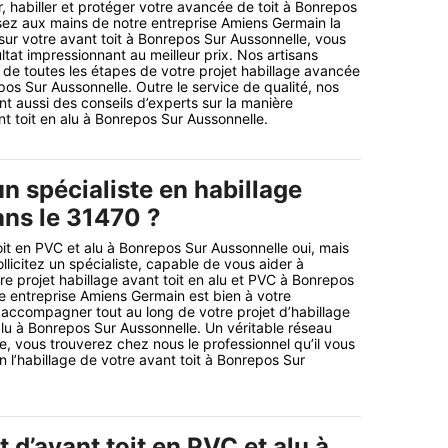
, habiller et protéger votre avancée de toit à Bonrepos
sez aux mains de notre entreprise Amiens Germain la
ur votre avant toit à Bonrepos Sur Aussonnelle, vous
ltat impressionnant au meilleur prix. Nos artisans
 de toutes les étapes de votre projet habillage avancée
pos Sur Aussonnelle. Outre le service de qualité, nos
nt aussi des conseils d’experts sur la manière
nt toit en alu à Bonrepos Sur Aussonnelle.
n spécialiste en habillage
ans le 31470 ?
oit en PVC et alu à Bonrepos Sur Aussonnelle oui, mais
llicitez un spécialiste, capable de vous aider à
re projet habillage avant toit en alu et PVC à Bonrepos
e entreprise Amiens Germain est bien à votre
 accompagner tout au long de votre projet d’habillage
alu à Bonrepos Sur Aussonnelle. Un véritable réseau
e, vous trouverez chez nous le professionnel qu’il vous
n l’habillage de votre avant toit à Bonrepos Sur
d’avant toit en PVC et alu à