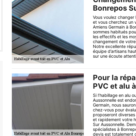
Bonrepos Su
Vous voulez changer l
et vous cherchez un v
Amiens Germain à Bonr
sommes habitués pour
les effectifs et les m
changement de votre 
Notre excellente répu
équipe d’artisans haut
sur une écoute attent
Pour la répa
PVC et alu 
Si l’habillage en alu 
Aussonnelle est endo
Germain, nous saurons
chez-vous pour évaluer
proposeront diverses 
et rapidement votre h
Sur Aussonnelle. Dem
spécialistes à Bonrep
devis est totalement 