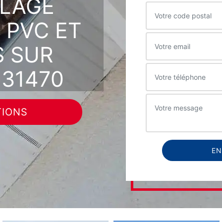
LLAGE
 PVC ET
 SUR
31470
TIONS