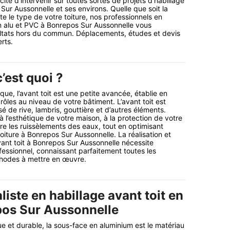
té d’intervenir sur toutes sortes de projets d’habillage
Sur Aussonnelle et ses environs. Quelle que soit la
te le type de votre toiture, nos professionnels en
en alu et PVC à Bonrepos Sur Aussonnelle vous
ultats hors du commun. Déplacements, études et devis
rts.
c’est quoi ?
ue, l’avant toit est une petite avancée, établie en
s rôles au niveau de votre bâtiment. L’avant toit est
de rive, lambris, gouttière et d’autres éléments.
 à l’esthétique de votre maison, à la protection de votre
tre les ruissèlements des eaux, tout en optimisant
toiture à Bonrepos Sur Aussonnelle. La réalisation et
avant toit à Bonrepos Sur Aussonnelle nécessite
ofessionnel, connaissant parfaitement toutes les
thodes à mettre en œuvre.
liste en habillage avant toit en
pos Sur Aussonnelle
ue et durable, la sous-face en aluminium est le matériau