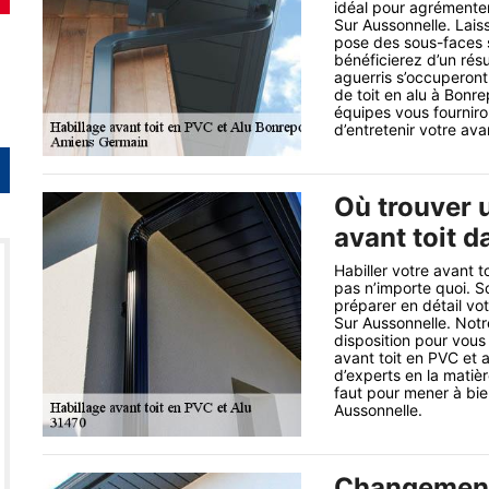
idéal pour agrémenter
Sur Aussonnelle. Lais
pose des sous-faces s
bénéficierez d’un résu
aguerris s’occuperont
de toit en alu à Bonre
équipes vous fourniro
d’entretenir votre ava
Où trouver u
avant toit d
Habiller votre avant t
pas n’importe quoi. So
préparer en détail vot
Sur Aussonnelle. Notr
disposition pour vous
avant toit en PVC et 
d’experts en la matièr
faut pour mener à bie
Aussonnelle.
Changement 