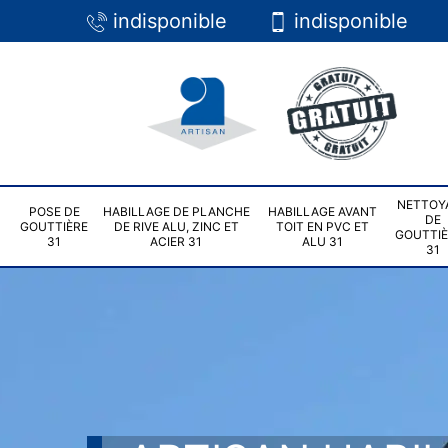
indisponible
indisponible
NETTOY
POSE DE
HABILLAGE DE PLANCHE
HABILLAGE AVANT
DE
GOUTTIÈRE
DE RIVE ALU, ZINC ET
TOIT EN PVC ET
GOUTTI
31
ACIER 31
ALU 31
31