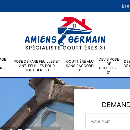
ÊTR
AGE
DEVIS POSE
POSE DE PARE FEUILLES ET
GOUTTIÈRE ALU
DÉ
DE
ANTI FEUILLES POUR
SANS RACCORD
DE 
ÈRES
GOUTTIÈRE
GOUTTIÈRE 31
31
31
DEMANDE