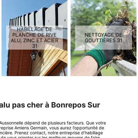
HABILLAGE DE
PLANCHE DE RIVE
NETTOYAGE DE
ALU, ZINC ET ACIER
GOUTTIÈRES 31
31
 alu pas cher à Bonrepos Sur
r Aussonnelle dépend de plusieurs facteurs. Que votre
ntreprise Amiens Germain, vous aurez l’opportunité de
nancière. Prenez contact, notre entreprise d’habillage
de vous orienter sur les meilleurs moyens de faire