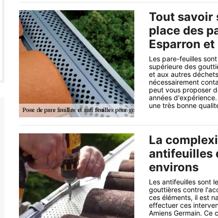
Tout savoir 
place des pa
Esparron et
Les pare-feuilles sont
supérieure des gouttiè
et aux autres déchets 
nécessairement contac
peut vous proposer d
années d'expérience. Il
une très bonne qualité
La complexi
antifeuilles
environs
Les antifeuilles sont 
gouttières contre l'ac
ces éléments, il est n
effectuer ces interv
Amiens Germain. Ce c