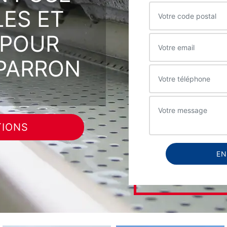
LES ET
 POUR
PARRON
TIONS