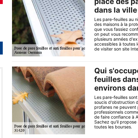
place des pa
dans la vill
Les pare-feuilles au n
des maisons à la prote
que vous fassiez confi
on peut vous recomma
plusieurs années d'ex
accessibles à toutes l
de visiter son site Int
Qui s'occupe
feuilles dan
environs da
Les pare-feuilles son
soucis d'obstruction d
profanes ne peuvent pa
professionnels comme 
de faire confiance à 
Sachez qu'il propose 
toutes les bourses.