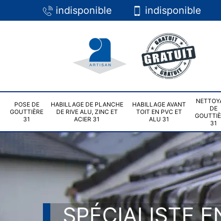
indisponible
indisponible
NETTOY
POSE DE
HABILLAGE DE PLANCHE
HABILLAGE AVANT
DE
GOUTTIÈRE
DE RIVE ALU, ZINC ET
TOIT EN PVC ET
GOUTTI
31
ACIER 31
ALU 31
31
SPÉCIALISTE E