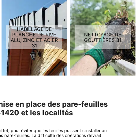
HABILLAGE DE
PLANCHE DE RIVE
NETTOYAGE DE
ALU, ZINC ET ACIER
GOUTTIÈRES 31
31
ise en place des pare-feuilles
1420 et les localités
fet, pour éviter que les feuilles puissent s'installer au
 pare-feuilles. La difficulté des opérations devrait