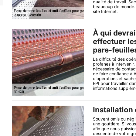
qualité de travail. Sa
beaucoup de monde. Po
site Internet.
À qui devrai
effectuer le
pare-feuille
La difficulté des opér
profanes à intervenir. 
nécessaire de contact
de faire confiance à 
d'opérations et sachez
EPI pour travailler da
informations supplément
Installation
Souvent omis ou néglig
une gouttière. Si vou
afin que nous puission
descente de votre gou