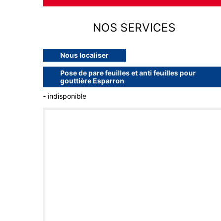
NOS SERVICES
Nous localiser
Pose de pare feuilles et anti feuilles pour
gouttière Esparron
- indisponible