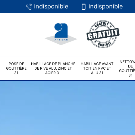
indisponible
indisponible
NETTOY
POSE DE
HABILLAGE DE PLANCHE
HABILLAGE AVANT
DE
GOUTTIÈRE
DE RIVE ALU, ZINC ET
TOIT EN PVC ET
GOUTTI
31
ACIER 31
ALU 31
31