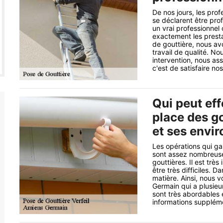
De nos jours, les pro
se déclarent être profe
un vrai professionnel
exactement les presta
de gouttière, nous av
travail de qualité. No
intervention, nous as
c'est de satisfaire nos
Qui peut eff
place des go
et ses envir
Les opérations qui gar
sont assez nombreuses
gouttières. Il est trè
être très difficiles. D
matière. Ainsi, nous
Germain qui a plusieu
sont très abordables 
informations supplément