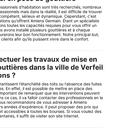
fessionnels d'habitation sont très recherchés, nombreux
ssionnels mais dans la réalité, il est difficile de trouver
 compétent, sérieux et dynamique. Cependant, c'est
tions qu'offrent Amiens Germain. Étant un spécialiste
ons toutes les capacités requises pour vous offrir un
us avons installé plusieurs gouttières et à chaque
surerons leur bon fonctionnement. Notre principal but,
 clients afin qu'ils puissent vivre dans le confort.
ectuer les travaux de mise en
uttières dans la ville de Verfeil
ons ?
antissent l'étanchéité des toits ou l'absence des fuites
. En effet, il est possible de mettre en place des
s important de remarquer que les interventions peuvent
ans ce cas, il va falloir contacter des professionnels en la
 vous recommandons de vous adresser à Amiens
rs années d'expérience. Il peut proposer des prix qui
et accessibles à toutes les bourses. Si vous voulez des
aires, il suffit de visiter son site Internet.