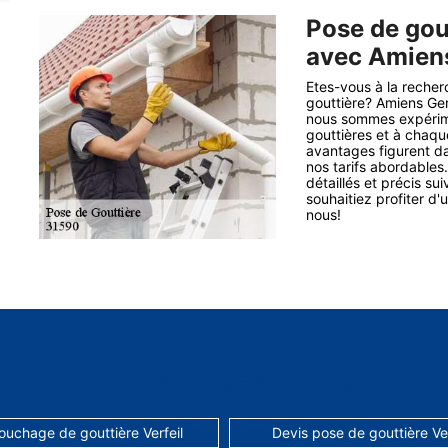
Pose de gout
avec Amien
Etes-vous à la recher
gouttière? Amiens Ger
nous sommes expérime
gouttières et à chaque
avantages figurent dan
nos tarifs abordables.
détaillés et précis su
souhaitiez profiter d
nous!
AUTRES SERVICES
uchage de gouttière Verfeil
Devis pose de gouttière Ver