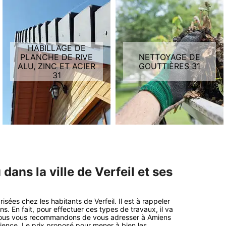
HABILLAGE DE
PLANCHE DE RIVE
NETTOYAGE DE
ALU, ZINC ET ACIER
GOUTTIÈRES 31
31
dans la ville de Verfeil et ses
isées chez les habitants de Verfeil. Il est à rappeler
s. En fait, pour effectuer ces types de travaux, il va
s, nous vous recommandons de vous adresser à Amiens
rience. Le prix proposé pour mener à bien les