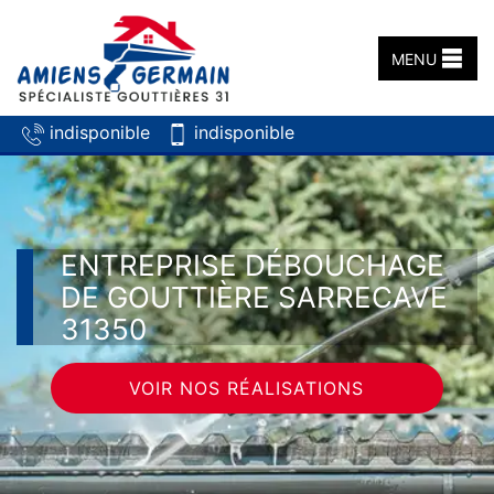
MENU
indisponible
indisponible
ENTREPRISE DÉBOUCHAGE
DE GOUTTIÈRE SARRECAVE
31350
VOIR NOS RÉALISATIONS