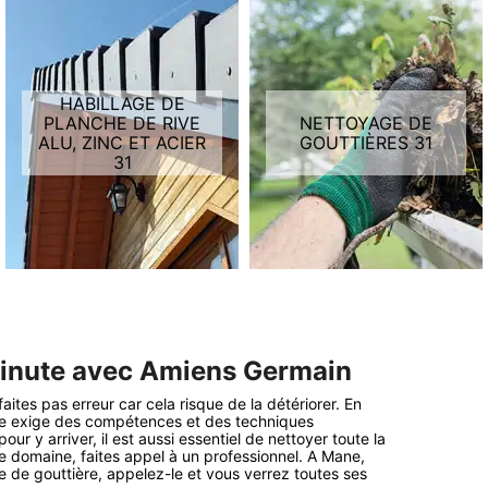
HABILLAGE DE
PLANCHE DE RIVE
NETTOYAGE DE
ALU, ZINC ET ACIER
GOUTTIÈRES 31
31
minute avec Amiens Germain
tes pas erreur car cela risque de la détériorer. En
ère exige des compétences et des techniques
r y arriver, il est aussi essentiel de nettoyer toute la
ce domaine, faites appel à un professionnel. A Mane,
 de gouttière, appelez-le et vous verrez toutes ses