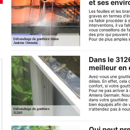
et ses envir
Les feuilles et les b
graves en termes d'éva
va falloir procéder à
interventions, il va fa
vous conseillons de f
des prix qui peuvent 
Pour de plus amples in
Dans le 312
meilleur en
Avez-vous une gouttiè
délais. En effet, cela
confort, si votre gout
Pour ne pas arriver à 
Amiens Germain. Nous 
dans votre gouttière:
bien équipés afin de v
n'attendez pas à nous
Qui peut pr