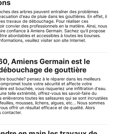
ons
ranches des arbres peuvent entraîner des problèmes
cuation d'eau de pluie dans les gouttières. En effet, il
 des travaux de débouchage. Pour réaliser ces
lloir convier des professionnels en la matière. Ainsi, nous
aire confiance à Amiens Germain. Sachez qu'il propose
être abordables et accessibles à toutes les bourses.
formations, veuillez visiter son site Internet.
60, Amiens Germain est le
 débouchage de gouttière
re bouchée? pensez à le réparer dans les meilleurs
 compromet toute votre sécurité et affecte votre
tière est bouchée, vous risqueriez une infiltration d'eau.
une telle extrémité, offrez-vous les savoir-faire du
enlèverons toutes les salissures qui se sont incrustées
 feuilles, mousses, lichens, algues, etc... Nous sommes
ous offrir un résultat efficace et de qualité. Alors
 contacter.
endre en main les travaux de