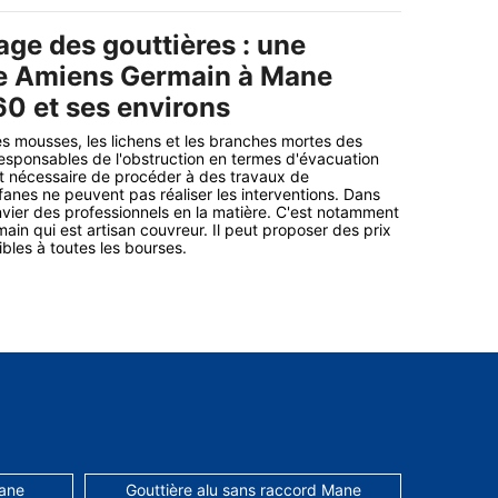
ge des gouttières : une
de Amiens Germain à Mane
60 et ses environs
s mousses, les lichens et les branches mortes des
esponsables de l'obstruction en termes d'évacuation
est nécessaire de procéder à des travaux de
nes ne peuvent pas réaliser les interventions. Dans
convier des professionnels en la matière. C'est notamment
ain qui est artisan couvreur. Il peut proposer des prix
bles à toutes les bourses.
Mane
Gouttière alu sans raccord Mane