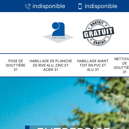
indisponible
indisponible
NETTOY
POSE DE
HABILLAGE DE PLANCHE
HABILLAGE AVANT
DE
GOUTTIÈRE
DE RIVE ALU, ZINC ET
TOIT EN PVC ET
GOUTTI
31
ACIER 31
ALU 31
31