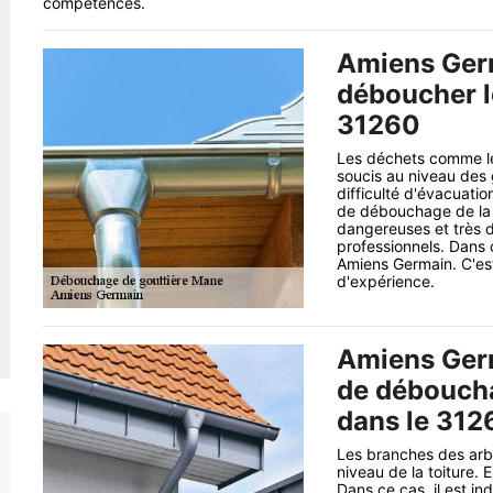
compétences.
Amiens Germ
déboucher l
31260
Les déchets comme le
soucis au niveau des g
difficulté d'évacuatio
de débouchage de la s
dangereuses et très di
professionnels. Dans
Amiens Germain. C'est
d'expérience.
Amiens Germ
de déboucha
dans le 312
Les branches des arbr
niveau de la toiture.
Dans ce cas, il est i