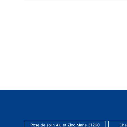
Pose de solin Alu et Zinc Mane 31260
Cha