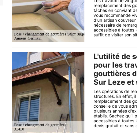
Les travaux de zingue
remplacement des goutt
tâches en conviant de
vous recommande vive
d'un artisan couvreur 
nécessaire de remarqu
accessibles à toutes l
suffit de visiter son si
L'utilité de 
pour les tr
gouttières d
Sur Leze et
Les opérations de re
structures. En effet, 
remplacement des gout
conseille de vous adr
plusieurs années d'exp
établis. Sachez qu'il 
accessibles à toutes 
devis gratuit et san