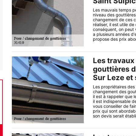
Saint Sulpic
Les mauvais temps pe
niveau des gouttières.
changement de ces con
réaliser, il est utile 
conséquent, on peut 
a plusieurs années d'e
propose des prix abor
Les travaux 
gouttières d
Sur Leze et
Les propriétaires des
changement des goutti
il est à rappeler que l
il est indispensable d
vous conseiller de fa
prix qui sont abordab
son devis serait étab