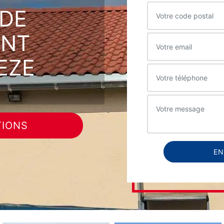
DE
INT
EZE
TIONS