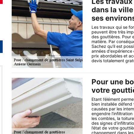
Les travaux
dans la vill
ses environ
Les travaux qui se fo
peuvent être très im
des gouttières. Pour e
matière. Par conséquen
Sachez qu'il est poss
années d'expérience e
prix abordables et ac
devis totalement grat
Pour une bo
votre goutt
Etant l’élément perme
bien installée défend
causées par les inte
engendre l’infiltratio
les combles, la toitu
des signes d’infiltrat
l’état de votre gouttiè
changement dans les r