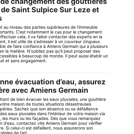
 de changement des gouttières
e de Saint Sulpice Sur Leze et
s
nt au niveau des parties supérieures de l'immeuble
portants. C'est notamment le cas pour le changement
ffectuer cela, il va falloir contacter des experts en la
t, il est utile de s'adresser à un couvreur zingueur.
ible de faire confiance à Amiens Germain qui a plusieurs
n la matière. N'oubliez pas qu'il peut proposer des
cessibles à beaucoup de monde. Il peut aussi établir un
uit et sans engagement.
nne évacuation d’eau, assurez
ière avec Amiens Germain
ttant de bien évacuer les eaux pluviales, une gouttière
 votre maison de toutes situations désastreuses
mpéries. Sachez que son absence ou sa défaillance
n des eaux pluviales dans l’intérieur de votre maison via
re, les murs ou les façades. Dès que vous remarquiez
ion d’eau, contactez vite Amiens Germain pour vérifier
re. Si celui-ci est défaillant, nous assurerons son
ègles de l’art.