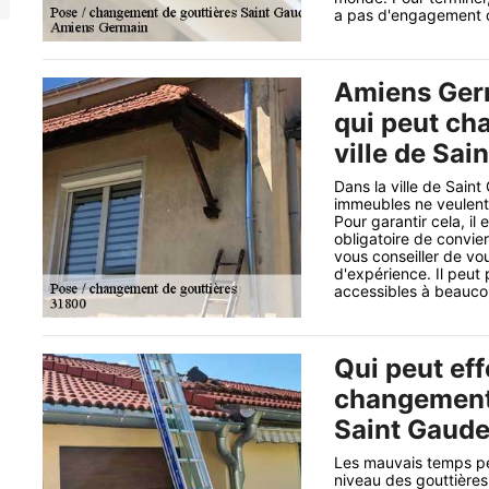
a pas d'engagement q
Amiens Germ
qui peut cha
ville de Sai
Dans la ville de Saint
immeubles ne veulent 
Pour garantir cela, il 
obligatoire de convie
vous conseiller de vo
d'expérience. Il peut 
accessibles à beauc
Qui peut eff
changement 
Saint Gaude
Les mauvais temps pe
niveau des gouttières.