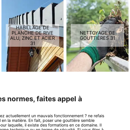
HABILLAGE DE
PLANCHE DE RIVE
NETTOYAGE DE
ALU, ZINC ET ACIER
GOUTTIÈRES 31
31
es normes, faites appel à
ez actuellement un mauvais fonctionnement ? ne refais
en la matière. En fait, poser une gouttière semble
our laquelle, il existe des formations en ce domaine. Il
terme technique ou en terme de sécurité. Si vous êtes à