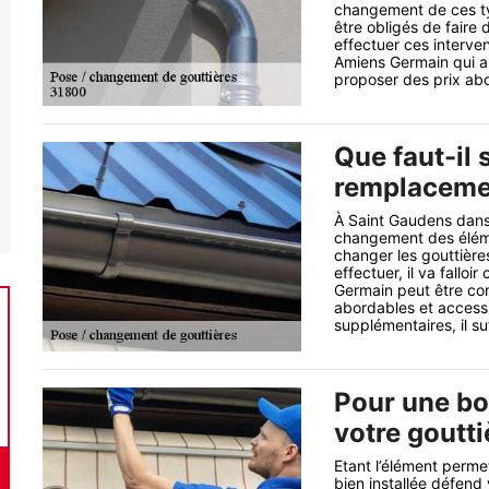
changement de ces typ
être obligés de faire
effectuer ces interve
Amiens Germain qui a 
proposer des prix abo
Que faut-il 
remplacemen
À Saint Gaudens dans 
changement des élément
changer les gouttières
effectuer, il va fallo
Germain peut être con
abordables et access
supplémentaires, il suf
Pour une bo
votre goutt
Etant l’élément perme
bien installée défend