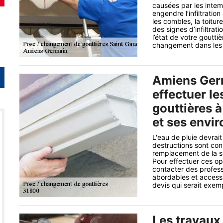
causées par les inte
engendre l’infiltratio
les combles, la toitu
des signes d’infiltrat
l’état de votre gouttiè
changement dans les r
Amiens Germ
effectuer l
gouttières 
et ses envir
L'eau de pluie devrai
destructions sont cons
remplacement de la str
Pour effectuer ces opéra
contacter des profess
abordables et accessi
devis qui serait exem
Les travaux