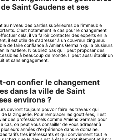
e de Saint Gaudens et ses
nt au niveau des parties supérieures de l'immeuble
portants. C'est notamment le cas pour le changement
ffectuer cela, il va falloir contacter des experts en la
t, il est utile de s'adresser à un couvreur zingueur.
ible de faire confiance à Amiens Germain qui a plusieurs
n la matière. N'oubliez pas qu'il peut proposer des
cessibles à beaucoup de monde. Il peut aussi établir un
uit et sans engagement.
it-on confier le changement
es dans la ville de Saint
ses environs ?
rs devront toujours pouvoir faire les travaux qui
de la zinguerie. Pour remplacer les gouttières, il est
vier des professionnels comme Amiens Germain pour
ce cas, on peut vous conseiller de vous adresser à
 plusieurs années d'expérience dans le domaine.
es tarifs très intéressants et qui conviennent tout le
sachez que le devis est à établir gratuitement et il n'y