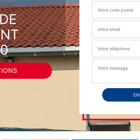
DE
INT
00
TIONS