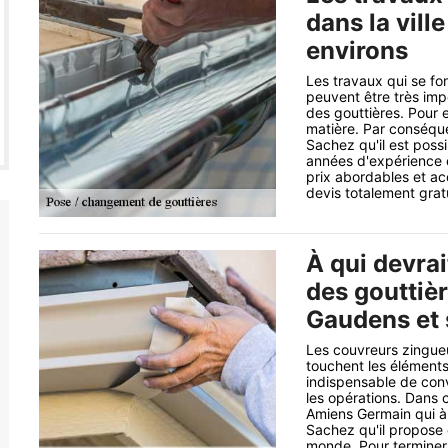
dans la vill
environs
Les travaux qui se fo
peuvent être très im
des gouttières. Pour e
matière. Par conséquen
Sachez qu'il est poss
années d'expérience e
prix abordables et ac
devis totalement grat
À qui devra
des gouttièr
Gaudens et 
Les couvreurs zingueu
touchent les éléments 
indispensable de con
les opérations. Dans 
Amiens Germain qui à
Sachez qu'il propose d
monde. Pour terminer, 