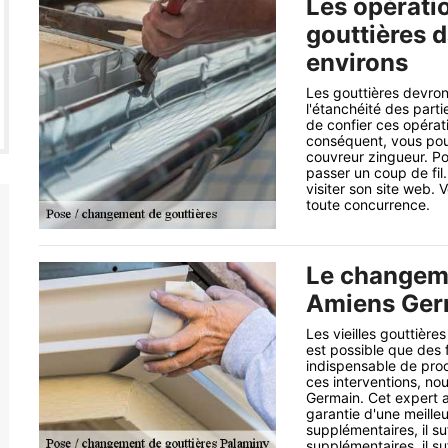
Les opérati
gouttières d
environs
Les gouttières devron
l'étanchéité des parti
de confier ces opérat
conséquent, vous pou
couvreur zingueur. Pou
passer un coup de fil.
visiter son site web. 
toute concurrence.
Le changeme
Amiens Germ
Les vieilles gouttière
est possible que des f
indispensable de pro
ces interventions, n
Germain. Cet expert a
garantie d'une meilleu
supplémentaires, il su
supplémentaires, il suf