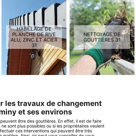
HABILLAGE DE
PLANCHE DE RIVE
NETTOYAGE DE
ALU, ZINC ET ACIER
GOUTTIÈRES 31
31
ur les travaux de changement
aminy et ses environs
peuvent être des gouttières. En effet, il est de faire
e sont plus possibles ou si les propriétaires veulent
fectuer ces interventions qui peuvent être très
la matière. Ainsi, on peut vous conseiller de vous