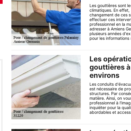
Les gouttières sont le
climatiques. En effet,
changement de ces str
effectuer ces interv
professionnel en la m
adresser à Amiens Ger
plusieurs années d'exp
pour les informations
Les opérati
gouttières 
environs
Les conduits d'évacua
est nécessaire de pr
structures. Par conséq
matière. Ainsi, on v
professionnel à l'im
inquiéter pour la qual
abordables et accessi