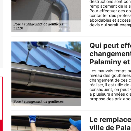
destructions sont cons
remplacement de la str
Pour effectuer ces opéra
contacter des profess
abordables et accessi
devis qui serait exem
Qui peut eff
changement 
Palaminy et
Les mauvais temps pe
niveau des gouttières.
changement de ces con
réaliser, il est utile 
conséquent, on peut 
a plusieurs années d'e
propose des prix abor
Le remplace
ville de Pal