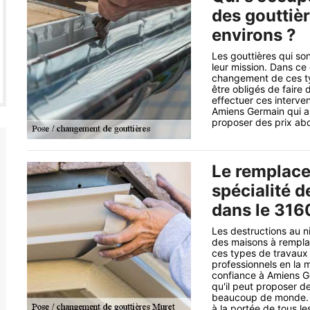
des gouttièr
environs ?
Les gouttières qui s
leur mission. Dans ce 
changement de ces typ
être obligés de faire
effectuer ces interve
Amiens Germain qui a 
proposer des prix abo
Le remplace
spécialité 
dans le 316
Les destructions au n
des maisons à remplac
ces types de travaux 
professionnels en la 
confiance à Amiens G
qu'il peut proposer de
beaucoup de monde. Sa
à la portée de tous l