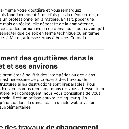
ous-même votre gouttière et vous remarquez
is fonctionnement ? ne refais plus la même erreur, et
un professionnel en la matière. En fait, poser une
e mais en réalité, elle nécessite de la compétence,
l existe des formations en ce domaine. Il faut savoir qu’il
especter que ce soit en terme technique ou en terme
êtes à Muret, adressez-vous à Amiens Germain.
ment des gouttières dans la
et et ses environs
s premières à souffrir des intempéries ou des aléas
 il est nécessaire de procéder à des travaux de
uctures si les destructions sont irréparables. Pour
entions, nous vous recommandons de vous adresser à un
atière. Par conséquent, nous vous conseillons de vous
main. Il est un artisan couvreur zingueur qui a
érience dans le domaine. Il a un site web à visiter
 supplémentaires.
e des travaux de changement