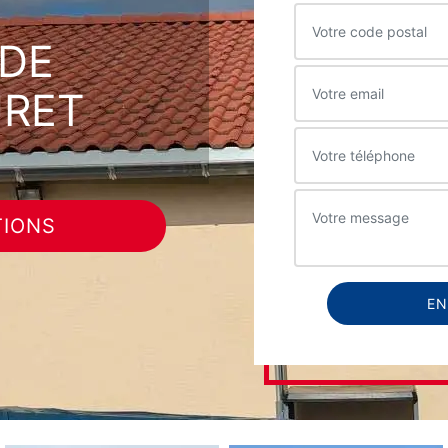
DE
URET
TIONS