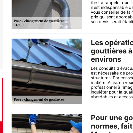
il est à rappeler que l
il est indispensable d
vous conseiller de fa
prix qui sont abordab
son devis serait étab
Les opérati
gouttières 
environs
Les conduits d'évacua
est nécessaire de pr
structures. Par conséq
matière. Ainsi, on v
professionnel à l'im
inquiéter pour la qual
abordables et accessi
Pour une gou
normes, fai