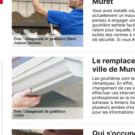
Muret
Vous avez installé v
actuellement un mauva
pensez à engager une 
gouttière semble facil
raison pour laquelle, i
existe des normes à r
de sécurité. Si vous 
Le remplace
ville de Mur
Les gouttières sont le
climatiques. En effet,
changement de ces str
effectuer ces interv
professionnel en la m
adresser à Amiens Ger
plusieurs années d'exp
pour les informations
Qui s'occup