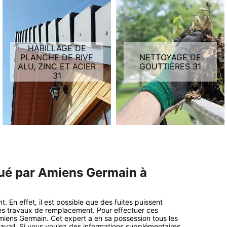
HABILLAGE DE
PLANCHE DE RIVE
NETTOYAGE DE
ALU, ZINC ET ACIER
GOUTTIÈRES 31
31
tué par Amiens Germain à
. En effet, il est possible que des fuites puissent
des travaux de remplacement. Pour effectuer ces
iens Germain. Cet expert a en sa possession tous les
ravail. Si vous voulez des informations supplémentaires,