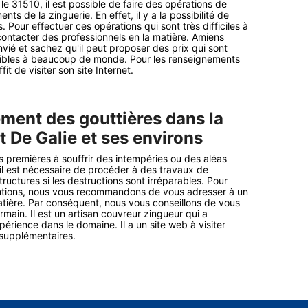
e 31510, il est possible de faire des opérations de
s de la zinguerie. En effet, il y a la possibilité de
. Pour effectuer ces opérations qui sont très difficiles à
ir contacter des professionnels en la matière. Amiens
vié et sachez qu'il peut proposer des prix qui sont
ibles à beaucoup de monde. Pour les renseignements
fit de visiter son site Internet.
ment des gouttières dans la
t De Galie et ses environs
s premières à souffrir des intempéries ou des aléas
 il est nécessaire de procéder à des travaux de
uctures si les destructions sont irréparables. Pour
entions, nous vous recommandons de vous adresser à un
atière. Par conséquent, nous vous conseillons de vous
main. Il est un artisan couvreur zingueur qui a
érience dans le domaine. Il a un site web à visiter
 supplémentaires.