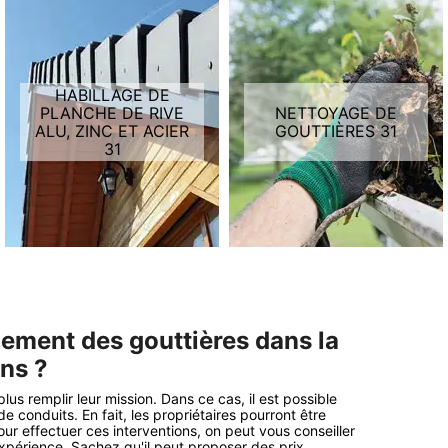
HABILLAGE DE
PLANCHE DE RIVE
NETTOYAGE DE
ALU, ZINC ET ACIER
GOUTTIÈRES 31
31
ement des gouttières dans la
ons ?
s remplir leur mission. Dans ce cas, il est possible
conduits. En fait, les propriétaires pourront être
ur effectuer ces interventions, on peut vous conseiller
xpérience. Sachez qu'il peut proposer des prix