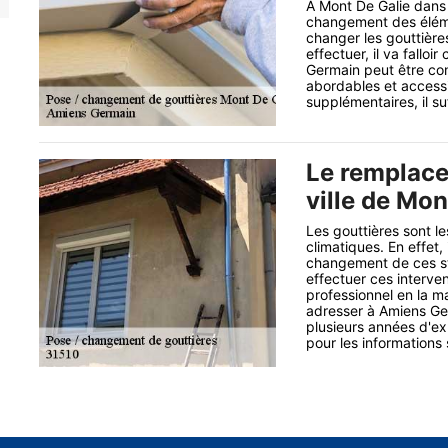
À Mont De Galie dans l
changement des élément
changer les gouttières
effectuer, il va fallo
Germain peut être con
abordables et access
supplémentaires, il suf
Le remplace
ville de Mon
Les gouttières sont le
climatiques. En effet,
changement de ces str
effectuer ces interv
professionnel en la m
adresser à Amiens Ger
plusieurs années d'exp
pour les informations