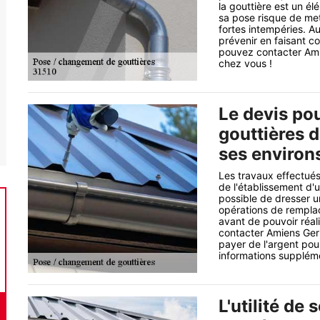
la gouttière est un é
sa pose risque de met
fortes intempéries. Au
prévenir en faisant c
pouvez contacter Ami
chez vous !
Le devis po
gouttières d
ses environ
Les travaux effectués
de l'établissement d'
possible de dresser u
opérations de remplac
avant de pouvoir réali
contacter Amiens Germ
payer de l'argent pour 
informations suppléme
L'utilité de 