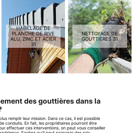
HABILLAGE DE
PLANCHE DE RIVE
NETTOYAGE DE
ALU, ZINC ET ACIER
GOUTTIÈRES 31
31
ement des gouttières dans la
?
s remplir leur mission. Dans ce cas, il est possible
conduits. En fait, les propriétaires pourront être
ur effectuer ces interventions, on peut vous conseiller
xpérience. Sachez qu'il peut proposer des prix