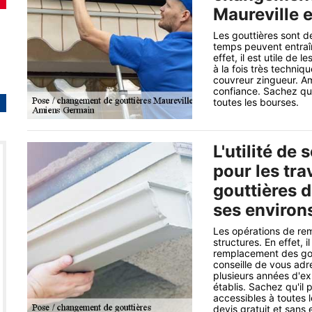
Maureville e
Les gouttières sont d
temps peuvent entraîn
effet, il est utile de 
à la fois très techniq
couvreur zingueur. Am
confiance. Sachez qu'
toutes les bourses.
L'utilité de 
pour les tr
gouttières d
ses environ
Les opérations de re
structures. En effet, 
remplacement des gout
conseille de vous adr
plusieurs années d'exp
établis. Sachez qu'il 
accessibles à toutes 
devis gratuit et san