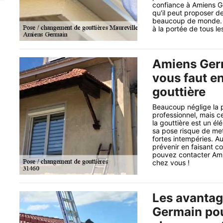
confiance à Amiens G
qu'il peut proposer de
beaucoup de monde. Sa
à la portée de tous l
Amiens Germa
vous faut e
gouttière
Beaucoup néglige la 
professionnel, mais ce
la gouttière est un é
sa pose risque de met
fortes intempéries. Au
prévenir en faisant c
pouvez contacter Ami
chez vous !
Les avantag
Germain pou