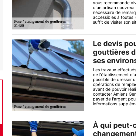
vous recommande vive
d'un artisan couvreur 
nécessaire de remarqu
accessibles à toutes l
suffit de visiter son si
Le devis po
gouttières d
ses environ
Les travaux effectués
de l'établissement d'
possible de dresser u
opérations de remplac
avant de pouvoir réali
contacter Amiens Germ
payer de l'argent pour 
informations suppléme
À qui peut-o
changement 