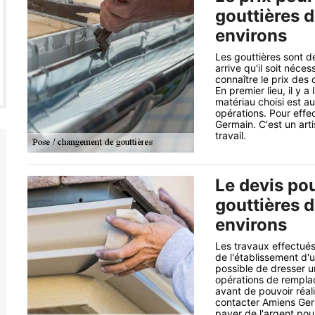
gouttières d
environs
Les gouttières sont de
arrive qu'il soit néc
connaître le prix des o
En premier lieu, il y a
matériau choisi est au
opérations. Pour effec
Germain. C'est un art
travail.
Le devis po
gouttières d
environs
Les travaux effectués
de l'établissement d'
possible de dresser u
opérations de remplac
avant de pouvoir réali
contacter Amiens Germ
payer de l'argent pour 