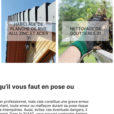
HABILLAGE DE
PLANCHE DE RIVE
NETTOYAGE DE
ALU, ZINC ET ACIER
GOUTTIÈRES 31
31
u’il vous faut en pose ou
 professionnel, mais cela constitue une grave erreur.
ortant, toute erreur ou malfaçon durant sa pose risque
 intempéries. Aussi, évitez ces éventuels dangers, il
sionnel. Dans le 31440, vous pouvez contacter Amiens