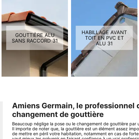
HABILLAGE AVANT
GOUTTIÈRE ALU
TOIT EN PVC ET
SANS RACCORD 31
ALU 31
Amiens Germain, le professionnel q
changement de gouttière
Beaucoup néglige la pose ou le changement de gouttière par un
Il importe de noter que, la gouttière est un élément assez imp
de mettre en péril votre habitation, notamment en cas de fortes
vaut mieux les prévenir en faisant confiance à un vrai profes