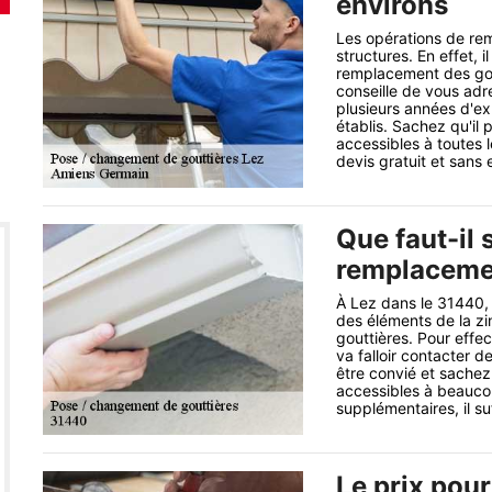
environs
Les opérations de re
structures. En effet, 
remplacement des gout
conseille de vous adr
plusieurs années d'exp
établis. Sachez qu'il 
accessibles à toutes 
devis gratuit et san
Que faut-il 
remplacemen
À Lez dans le 31440, 
des éléments de la zing
gouttières. Pour effect
va falloir contacter 
être convié et sachez
accessibles à beauco
supplémentaires, il suf
Le prix pou