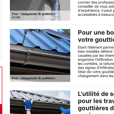
convier des professio
conseiller de vous ad
d'expérience. Il peut 
accessibles à beauc
Pour une bo
votre goutt
Etant l’élément perme
bien installée défend
causées par les inte
engendre l’infiltratio
les combles, la toitu
des signes d’infiltrat
l’état de votre gouttiè
changement dans les r
L'utilité de 
pour les tr
gouttières d