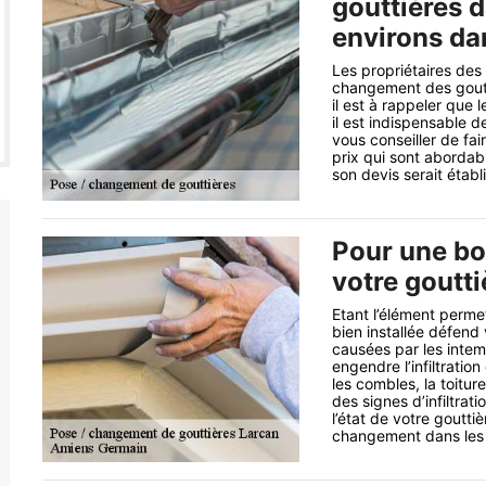
gouttières d
environs da
Les propriétaires des
changement des goutti
il est à rappeler que l
il est indispensable d
vous conseiller de fa
prix qui sont abordab
son devis serait étab
Pour une bo
votre goutt
Etant l’élément perme
bien installée défend
causées par les inte
engendre l’infiltratio
les combles, la toitu
des signes d’infiltrat
l’état de votre gouttiè
changement dans les r