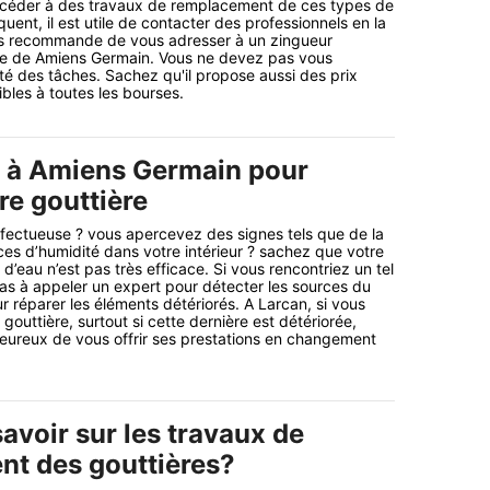
océder à des travaux de remplacement de ces types de
uent, il est utile de contacter des professionnels en la
ous recommande de vous adresser à un zingueur
age de Amiens Germain. Vous ne devez pas vous
ité des tâches. Sachez qu'il propose aussi des prix
bles à toutes les bourses.
l à Amiens Germain pour
re gouttière
éfectueuse ? vous apercevez des signes tels que de la
ces d’humidité dans votre intérieur ? sachez que votre
’eau n’est pas très efficace. Si vous rencontriez un tel
as à appeler un expert pour détecter les sources du
r réparer les éléments détériorés. A Larcan, si vous
outtière, surtout si cette dernière est détériorée,
eureux de vous offrir ses prestations en changement
savoir sur les travaux de
t des gouttières?