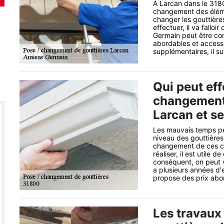
À Larcan dans le 3180
changement des élément
changer les gouttières
effectuer, il va fallo
Germain peut être con
abordables et access
supplémentaires, il suf
Qui peut eff
changement 
Larcan et se
Les mauvais temps pe
niveau des gouttières.
changement de ces con
réaliser, il est utile 
conséquent, on peut 
a plusieurs années d'e
propose des prix abor
Les travaux 