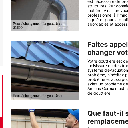
est nécessaire de pr
structures. Par conséq
matière. Ainsi, on v
professionnel à l'im
inquiéter pour la qual
abordables et accessi
Faites appe
changer vot
Votre gouttière est d
moisissure ou des tra
système d’évacuation d
problème, n’hésitez p
problème et aussi pou
aviez un problème de g
Amiens Germain est h
de gouttière.
Que faut-il 
remplacemen