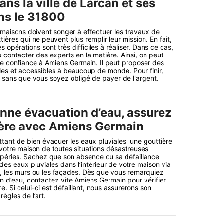
ans la ville de Larcan et ses
ns le 31800
 maisons doivent songer à effectuer les travaux de
ères qui ne peuvent plus remplir leur mission. En fait,
es opérations sont très difficiles à réaliser. Dans ce cas,
e contacter des experts en la matière. Ainsi, on peut
ire confiance à Amiens Germain. Il peut proposer des
les et accessibles à beaucoup de monde. Pour finir,
li sans que vous soyez obligé de payer de l'argent.
nne évacuation d’eau, assurez
ière avec Amiens Germain
ttant de bien évacuer les eaux pluviales, une gouttière
 votre maison de toutes situations désastreuses
mpéries. Sachez que son absence ou sa défaillance
n des eaux pluviales dans l’intérieur de votre maison via
re, les murs ou les façades. Dès que vous remarquiez
ion d’eau, contactez vite Amiens Germain pour vérifier
re. Si celui-ci est défaillant, nous assurerons son
ègles de l’art.