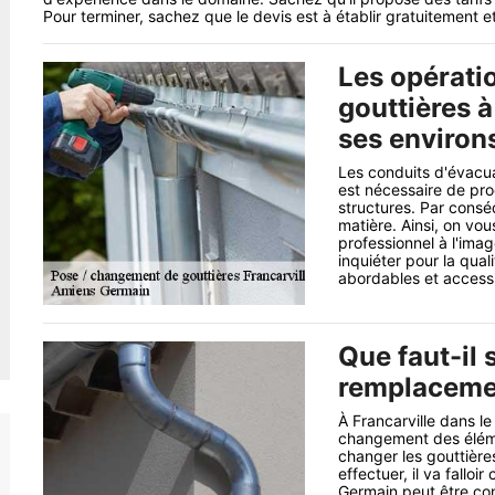
Pour terminer, sachez que le devis est à établir gratuitement e
Les opérati
gouttières à
ses environ
Les conduits d'évacua
est nécessaire de pr
structures. Par conséq
matière. Ainsi, on v
professionnel à l'im
inquiéter pour la qual
abordables et accessi
Que faut-il 
remplacemen
À Francarville dans le
changement des élément
changer les gouttières
effectuer, il va fallo
Germain peut être con