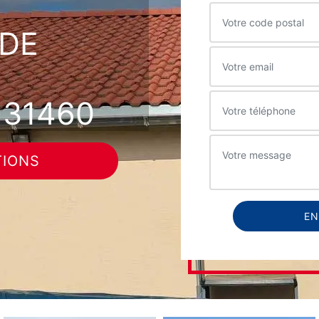
DE
 31460
TIONS