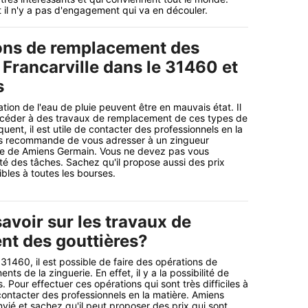
t il n'y a pas d'engagement qui va en découler.
ons de remplacement des
 Francarville dans le 31460 et
s
tion de l'eau de pluie peuvent être en mauvais état. Il
océder à des travaux de remplacement de ces types de
uent, il est utile de contacter des professionnels en la
ous recommande de vous adresser à un zingueur
age de Amiens Germain. Vous ne devez pas vous
ité des tâches. Sachez qu'il propose aussi des prix
bles à toutes les bourses.
savoir sur les travaux de
t des gouttières?
 31460, il est possible de faire des opérations de
s de la zinguerie. En effet, il y a la possibilité de
. Pour effectuer ces opérations qui sont très difficiles à
ir contacter des professionnels en la matière. Amiens
vié et sachez qu'il peut proposer des prix qui sont