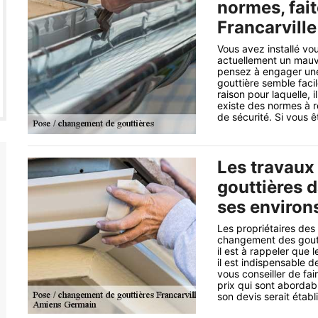
normes, fai
Francarville
Vous avez installé v
actuellement un mauva
pensez à engager une 
gouttière semble facil
raison pour laquelle, i
existe des normes à r
de sécurité. Si vous 
Les travaux 
gouttières d
ses environ
Les propriétaires des
changement des goutti
il est à rappeler que l
il est indispensable d
vous conseiller de fa
prix qui sont abordab
son devis serait étab