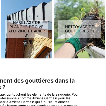
HABILLAGE DE
PLANCHE DE RIVE
NETTOYAGE DE
ALU, ZINC ET ACIER
GOUTTIÈRES 31
31
ment des gouttières dans la
s ?
vaux qui touchent les éléments de la zinguerie. Pour
 professionnels comme Amiens Germain pour les
sser à Amiens Germain qui à plusieurs années
très intéressants et qui conviennent tout le monde.