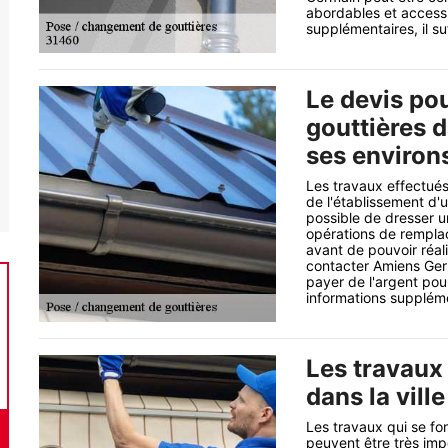
abordables et access
supplémentaires, il suf
Le devis po
gouttières d
ses environ
Les travaux effectués
de l'établissement d'
possible de dresser u
opérations de remplac
avant de pouvoir réali
contacter Amiens Germ
payer de l'argent pour 
informations suppléme
Les travaux
dans la vill
Les travaux qui se fo
peuvent être très im