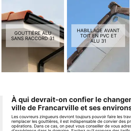
HABILLAGE AVANT
GOUTTIÈRE ALU
TOIT EN PVC ET
SANS RACCORD 31
ALU 31
À qui devrait-on confier le change
ville de Francarville et ses environ
Les couvreurs zingueurs devront toujours pouvoir faire les tra
remplacer les gouttières, il est indispensable de convier des
opérations. Dans ce cas, on peut vous conseiller de vous adre
d'expérience dans le domaine. Sachez qu'il propose des tarifs 