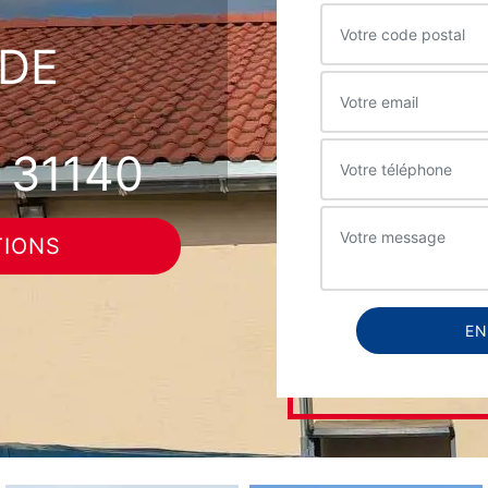
DE
31140
TIONS