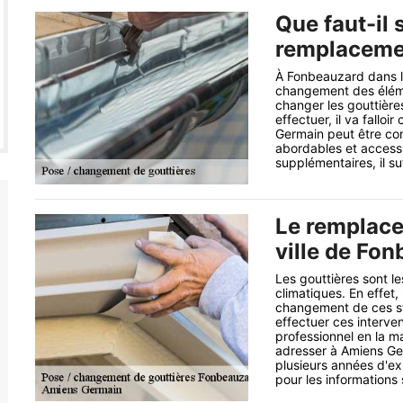
Que faut-il 
remplacemen
À Fonbeauzard dans le
changement des élément
changer les gouttières
effectuer, il va fallo
Germain peut être con
abordables et access
supplémentaires, il suf
Le remplace
ville de Fon
Les gouttières sont le
climatiques. En effet,
changement de ces str
effectuer ces interv
professionnel en la m
adresser à Amiens Ger
plusieurs années d'exp
pour les informations