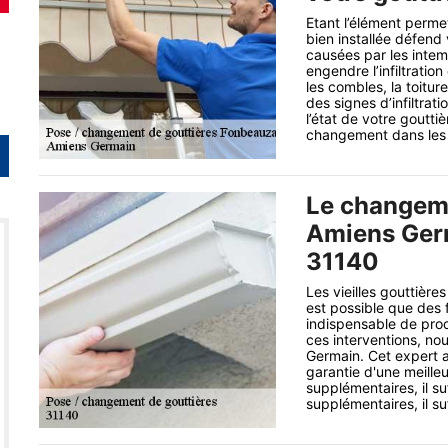
Etant l’élément perme
bien installée défend
causées par les inte
engendre l’infiltratio
les combles, la toitu
des signes d’infiltrat
l’état de votre gouttiè
changement dans les r
Le changeme
Amiens Germ
31140
Les vieilles gouttière
est possible que des f
indispensable de pro
ces interventions, n
Germain. Cet expert a
garantie d'une meilleu
supplémentaires, il su
supplémentaires, il suf