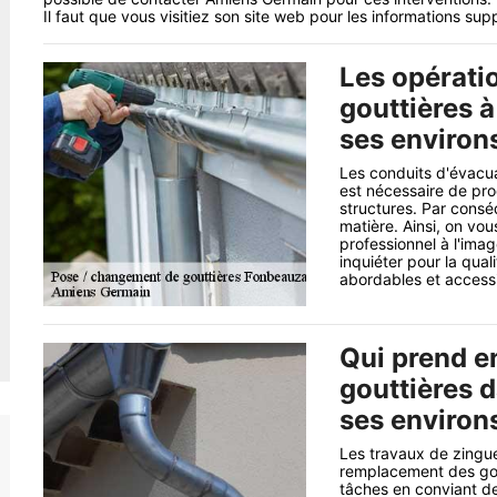
Il faut que vous visitiez son site web pour les informations sup
Les opérati
gouttières 
ses environ
Les conduits d'évacua
est nécessaire de pr
structures. Par conséq
matière. Ainsi, on v
professionnel à l'im
inquiéter pour la qual
abordables et accessi
Qui prend e
gouttières d
ses environ
Les travaux de zingue
remplacement des goutt
tâches en conviant de